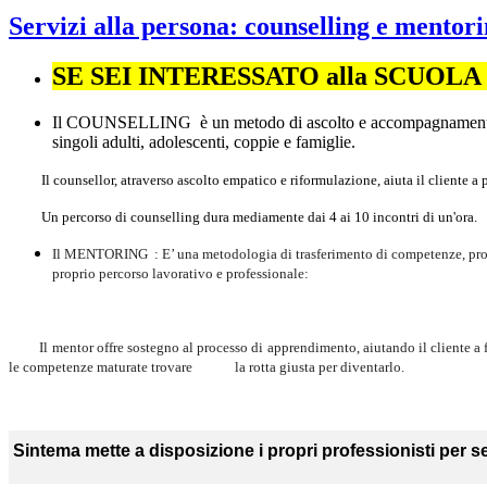
Servizi alla persona: counselling e mentor
SE SEI INTERESSATO alla SCUOLA di
Il COUNSELLING è un metodo di ascolto e accompagnamento rivo
singoli adulti, adolescenti, coppie e famiglie.
Il counsellor, atraverso ascolto empatico e riformulazione, aiuta il cliente a
Un percorso di counselling dura mediamente dai 4 ai 10 incontri di un'ora.
Il MENTORING : E’ una metodologia di trasferimento di competenze, profess
proprio percorso lavorativo e professionale:
Il mentor offre sostegno al processo di apprendimento, aiutando il cliente a 
le competenze maturate trovare la rotta giusta per diventarlo.
Sintema mette a disposizione i propri professionisti per s