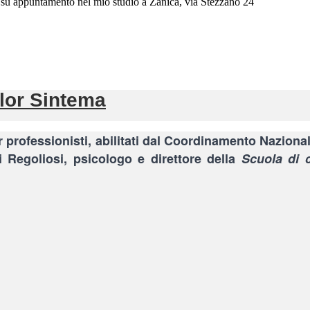
su appuntamento nel mio studio a Zanica, via Stezzano 24
llor Sintema
professionisti, abilitati dal Coordinamento Nazionale
gi Regoliosi, psicologo e direttore della
Scuola di 